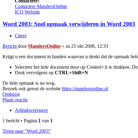
Contacteer:
Contacteer MandersOnline
ICQ
Website
Word 2003: Snel opmaak verwijderen in Word 2003
Citeer
Bericht
door
MandersOnline
»
za 25 okt 2008, 12:33
Krijgt u een document in handen waarvan u denkt dat de opmaak behoor
Selecteer het hele document door op Control+A te drukken. Des
Druk vervolgens op
CTRL+Shift+N
De hele opmaak is nu weg.
Bezoek ook gerust de website
https://mandersonline.nl
Omhoog
Plaats reactie
Afdrukweergave
1 bericht • Pagina
1
van
1
Terug naar “Word 2003”