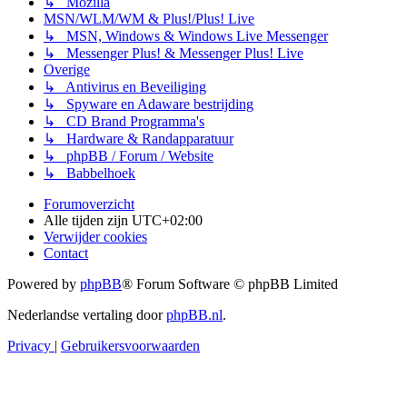
↳ Mozilla
MSN/WLM/WM & Plus!/Plus! Live
↳ MSN, Windows & Windows Live Messenger
↳ Messenger Plus! & Messenger Plus! Live
Overige
↳ Antivirus en Beveiliging
↳ Spyware en Adaware bestrijding
↳ CD Brand Programma's
↳ Hardware & Randapparatuur
↳ phpBB / Forum / Website
↳ Babbelhoek
Forumoverzicht
Alle tijden zijn
UTC+02:00
Verwijder cookies
Contact
Powered by
phpBB
® Forum Software © phpBB Limited
Nederlandse vertaling door
phpBB.nl
.
Privacy
|
Gebruikersvoorwaarden