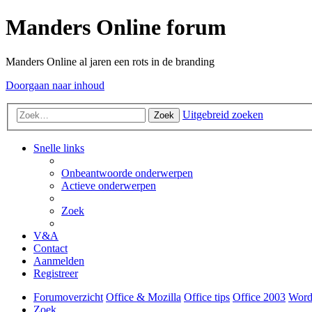
Manders Online forum
Manders Online al jaren een rots in de branding
Doorgaan naar inhoud
Uitgebreid zoeken
Zoek
Snelle links
Onbeantwoorde onderwerpen
Actieve onderwerpen
Zoek
V&A
Contact
Aanmelden
Registreer
Forumoverzicht
Office & Mozilla
Office tips
Office 2003
Word
Zoek