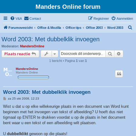
Manders Online forum
V&A
Contact
Registreer
Aanmelden
Z
Forumoverzicht
Office & Mozilla
Office tips
Office 2003
Word 2003
o
Word 2003: Met dubbelklik invoegen
e
Moderator:
MandersOnline
k
Zoek
Uitgebr
Plaats reactie
1 bericht • Pagina
1
van
1
MandersOnline
Manders Online
Word 2003: Met dubbelklik invoegen
B
za 25 okt 2008, 12:23
e
r
Wist u dat u op elke willekeurige plaats in een document van Word kunt
i
beginnen met het invoegen van tekst of afbeelding? U hoeft dus niet
c
h
tigmaal op ENTER te drukken voordat u op de plaats in het document
t
bent waar u een tekst of een afbeelding wilt plaatsen.
U
dubbelklikt
gewoon op die plaats!