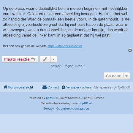
Op de plaats waar u dubbelklikt kunt u meteen beginnen met het intikken
van uw tekst. Ook kunt u hier een afbeelding invoegen. Hierbij is het wel
zo handig dat Word de opmaak een beetje voor u in de gaten houdt. Is de
afbeelding bijvoorbeeld zo groot dat hij niet past tussen de plaats waar u
wilt invoegen, waar u dus dubbelklikt, en de rechter kantlijn, dan wordt de
afbeelding vanaf de linker kantlijn zo geplaatst dat hij wel past.
Bezoek ook gerust de website
https://mandersonline.nl
Plaats reactie
1 bericht • Pagina
1
van
1
Ga naar
Forumoverzicht
Contact
Verwijder cookies
Alle tijden zijn
UTC+02:00
Powered by
phpBB
® Forum Software © phpBB Limited
Nederlandse vertaling door
phpBB.nl
.
Privacy
|
Gebruikersvoorwaarden