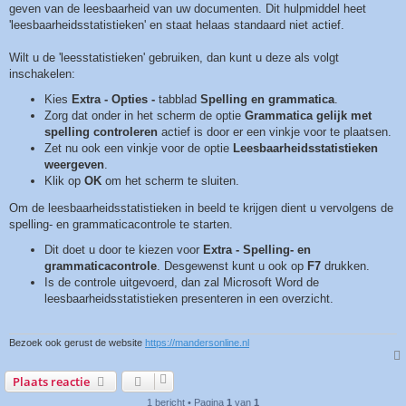
geven van de leesbaarheid van uw documenten. Dit hulpmiddel heet
'leesbaarheidsstatistieken' en staat helaas standaard niet actief.
Wilt u de 'leesstatistieken' gebruiken, dan kunt u deze als volgt
inschakelen:
Kies
Extra - Opties -
tabblad
Spelling en grammatica
.
Zorg dat onder in het scherm de optie
Grammatica gelijk met
spelling controleren
actief is door er een vinkje voor te plaatsen.
Zet nu ook een vinkje voor de optie
Leesbaarheidsstatistieken
weergeven
.
Klik op
OK
om het scherm te sluiten.
Om de leesbaarheidsstatistieken in beeld te krijgen dient u vervolgens de
spelling- en grammaticacontrole te starten.
Dit doet u door te kiezen voor
Extra - Spelling- en
grammaticacontrole
. Desgewenst kunt u ook op
F7
drukken.
Is de controle uitgevoerd, dan zal Microsoft Word de
leesbaarheidsstatistieken presenteren in een overzicht.
Bezoek ook gerust de website
https://mandersonline.nl
Plaats reactie
1 bericht • Pagina
1
van
1