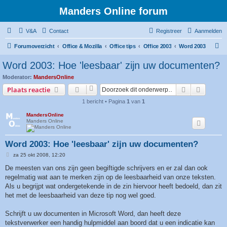
Manders Online forum
V&A
Contact
Registreer
Aanmelden
Z
Forumoverzicht
Office & Mozilla
Office tips
Office 2003
Word 2003
o
Word 2003: Hoe 'leesbaar' zijn uw documenten?
e
Moderator:
MandersOnline
k
Zoek
Uitgebr
Plaats reactie
1 bericht • Pagina
1
van
1
MandersOnline
Manders Online
Word 2003: Hoe 'leesbaar' zijn uw documenten?
B
za 25 okt 2008, 12:20
e
r
De meesten van ons zijn geen begiftigde schrijvers en er zal dan ook
i
regelmatig wat aan te merken zijn op de leesbaarheid van onze teksten.
c
h
Als u begrijpt wat ondergetekende in de zin hiervoor heeft bedoeld, dan zit
t
het met de leesbaarheid van deze tip nog wel goed.
Schrijft u uw documenten in Microsoft Word, dan heeft deze
tekstverwerker een handig hulpmiddel aan boord dat u een indicatie kan