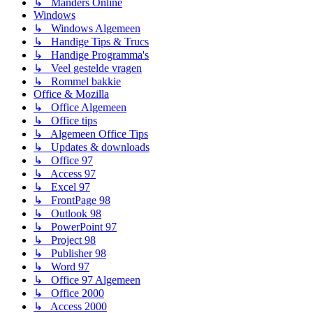
↳ Manders Online
Windows
↳ Windows Algemeen
↳ Handige Tips & Trucs
↳ Handige Programma's
↳ Veel gestelde vragen
↳ Rommel bakkie
Office & Mozilla
↳ Office Algemeen
↳ Office tips
↳ Algemeen Office Tips
↳ Updates & downloads
↳ Office 97
↳ Access 97
↳ Excel 97
↳ FrontPage 98
↳ Outlook 98
↳ PowerPoint 97
↳ Project 98
↳ Publisher 98
↳ Word 97
↳ Office 97 Algemeen
↳ Office 2000
↳ Access 2000