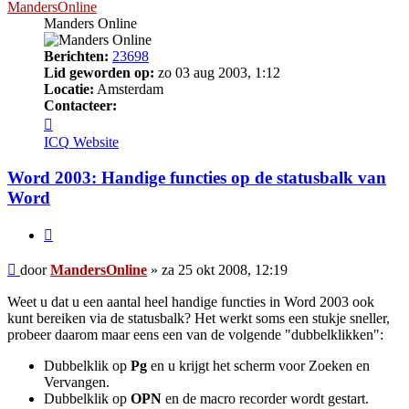
MandersOnline
Manders Online
Berichten:
23698
Lid geworden op:
zo 03 aug 2003, 1:12
Locatie:
Amsterdam
Contacteer:
Contacteer
MandersOnline
ICQ
Website
Word 2003: Handige functies op de statusbalk van
Word
Citeer
Bericht
door
MandersOnline
»
za 25 okt 2008, 12:19
Weet u dat u een aantal heel handige functies in Word 2003 ook
kunt bereiken via de statusbalk? Het werkt soms een stukje sneller,
probeer daarom maar eens een van de volgende "dubbelklikken":
Dubbelklik op
Pg
en u krijgt het scherm voor Zoeken en
Vervangen.
Dubbelklik op
OPN
en de macro recorder wordt gestart.