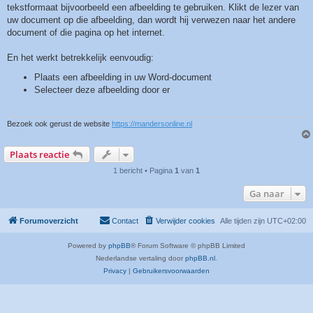
tekstformaat bijvoorbeeld een afbeelding te gebruiken. Klikt de lezer van
uw document op die afbeelding, dan wordt hij verwezen naar het andere
document of die pagina op het internet.
En het werkt betrekkelijk eenvoudig:
Plaats een afbeelding in uw Word-document
Selecteer deze afbeelding door er
Bezoek ook gerust de website
https://mandersonline.nl
Plaats reactie
1 bericht • Pagina
1
van
1
Ga naar
Forumoverzicht
Contact
Verwijder cookies
Alle tijden zijn
UTC+02:00
Powered by
phpBB
® Forum Software © phpBB Limited
Nederlandse vertaling door
phpBB.nl
.
Privacy
|
Gebruikersvoorwaarden