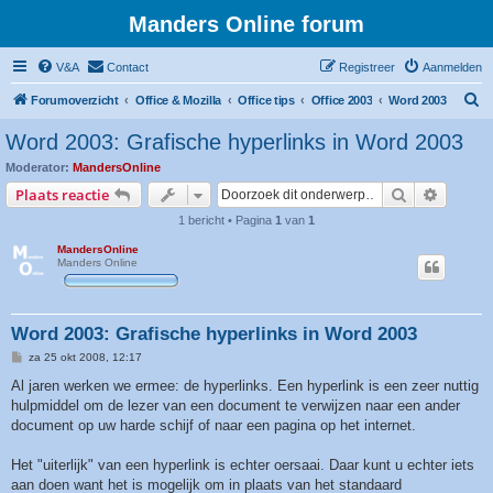
Manders Online forum
V&A
Contact
Registreer
Aanmelden
Z
Forumoverzicht
Office & Mozilla
Office tips
Office 2003
Word 2003
o
Word 2003: Grafische hyperlinks in Word 2003
e
Moderator:
MandersOnline
k
Zoek
Uitgebr
Plaats reactie
1 bericht • Pagina
1
van
1
MandersOnline
Manders Online
Word 2003: Grafische hyperlinks in Word 2003
B
za 25 okt 2008, 12:17
e
r
Al jaren werken we ermee: de hyperlinks. Een hyperlink is een zeer nuttig
i
hulpmiddel om de lezer van een document te verwijzen naar een ander
c
h
document op uw harde schijf of naar een pagina op het internet.
t
Het "uiterlijk" van een hyperlink is echter oersaai. Daar kunt u echter iets
aan doen want het is mogelijk om in plaats van het standaard