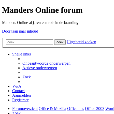
Manders Online forum
Manders Online al jaren een rots in de branding
Doorgaan naar inhoud
Uitgebreid zoeken
Zoek
Snelle links
Onbeantwoorde onderwerpen
Actieve onderwerpen
Zoek
V&A
Contact
Aanmelden
Registreer
Forumoverzicht
Office & Mozilla
Office tips
Office 2003
Word
Zoek