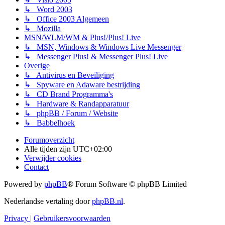
↳ Word 2003
↳ Office 2003 Algemeen
↳ Mozilla
MSN/WLM/WM & Plus!/Plus! Live
↳ MSN, Windows & Windows Live Messenger
↳ Messenger Plus! & Messenger Plus! Live
Overige
↳ Antivirus en Beveiliging
↳ Spyware en Adaware bestrijding
↳ CD Brand Programma's
↳ Hardware & Randapparatuur
↳ phpBB / Forum / Website
↳ Babbelhoek
Forumoverzicht
Alle tijden zijn
UTC+02:00
Verwijder cookies
Contact
Powered by
phpBB
® Forum Software © phpBB Limited
Nederlandse vertaling door
phpBB.nl
.
Privacy
|
Gebruikersvoorwaarden