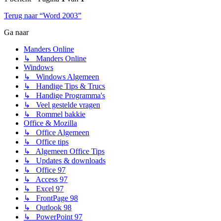
Terug naar “Word 2003”
Ga naar
Manders Online
↳ Manders Online
Windows
↳ Windows Algemeen
↳ Handige Tips & Trucs
↳ Handige Programma's
↳ Veel gestelde vragen
↳ Rommel bakkie
Office & Mozilla
↳ Office Algemeen
↳ Office tips
↳ Algemeen Office Tips
↳ Updates & downloads
↳ Office 97
↳ Access 97
↳ Excel 97
↳ FrontPage 98
↳ Outlook 98
↳ PowerPoint 97