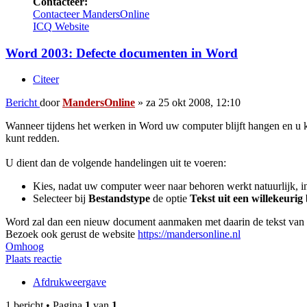
Contacteer:
Contacteer MandersOnline
ICQ
Website
Word 2003: Defecte documenten in Word
Citeer
Bericht
door
MandersOnline
»
za 25 okt 2008, 12:10
Wanneer tijdens het werken in Word uw computer blijft hangen en u k
kunt redden.
U dient dan de volgende handelingen uit te voeren:
Kies, nadat uw computer weer naar behoren werkt natuurlijk, 
Selecteer bij
Bestandstype
de optie
Tekst uit een willekeurig
Word zal dan een nieuw document aanmaken met daarin de tekst van he
Bezoek ook gerust de website
https://mandersonline.nl
Omhoog
Plaats reactie
Afdrukweergave
1 bericht • Pagina
1
van
1