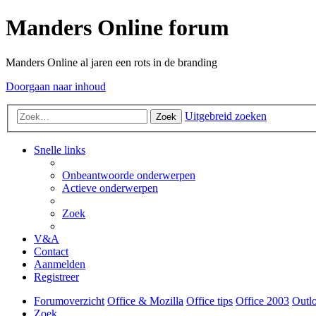
Manders Online forum
Manders Online al jaren een rots in de branding
Doorgaan naar inhoud
Uitgebreid zoeken
Zoek
Snelle links
Onbeantwoorde onderwerpen
Actieve onderwerpen
Zoek
V&A
Contact
Aanmelden
Registreer
Forumoverzicht
Office & Mozilla
Office tips
Office 2003
Outl
Zoek