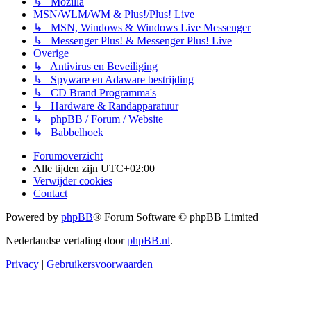
↳ Mozilla
MSN/WLM/WM & Plus!/Plus! Live
↳ MSN, Windows & Windows Live Messenger
↳ Messenger Plus! & Messenger Plus! Live
Overige
↳ Antivirus en Beveiliging
↳ Spyware en Adaware bestrijding
↳ CD Brand Programma's
↳ Hardware & Randapparatuur
↳ phpBB / Forum / Website
↳ Babbelhoek
Forumoverzicht
Alle tijden zijn
UTC+02:00
Verwijder cookies
Contact
Powered by
phpBB
® Forum Software © phpBB Limited
Nederlandse vertaling door
phpBB.nl
.
Privacy
|
Gebruikersvoorwaarden