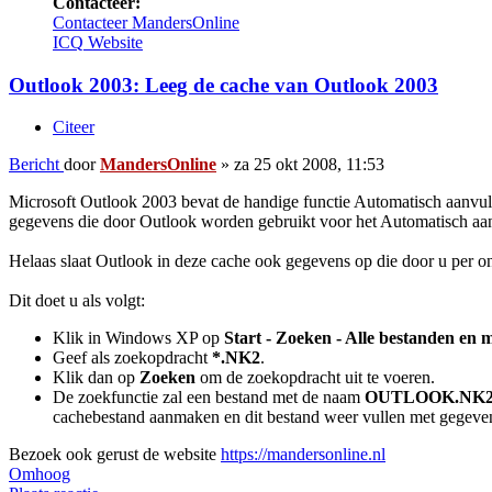
Contacteer:
Contacteer MandersOnline
ICQ
Website
Outlook 2003: Leeg de cache van Outlook 2003
Citeer
Bericht
door
MandersOnline
»
za 25 okt 2008, 11:53
Microsoft Outlook 2003 bevat de handige functie Automatisch aanvulle
gegevens die door Outlook worden gebruikt voor het Automatisch aa
Helaas slaat Outlook in deze cache ook gegevens op die door u per on
Dit doet u als volgt:
Klik in Windows XP op
Start - Zoeken - Alle bestanden en
Geef als zoekopdracht
*.NK2
.
Klik dan op
Zoeken
om de zoekopdracht uit te voeren.
De zoekfunctie zal een bestand met de naam
OUTLOOK.NK
cachebestand aanmaken en dit bestand weer vullen met gegeven
Bezoek ook gerust de website
https://mandersonline.nl
Omhoog