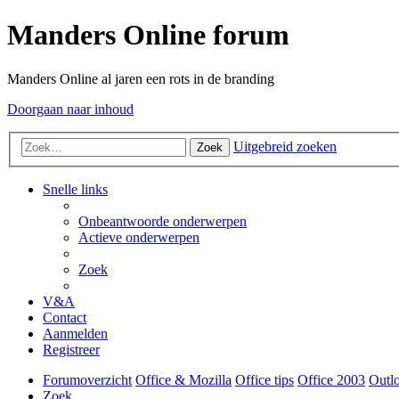
Manders Online forum
Manders Online al jaren een rots in de branding
Doorgaan naar inhoud
Uitgebreid zoeken
Zoek
Snelle links
Onbeantwoorde onderwerpen
Actieve onderwerpen
Zoek
V&A
Contact
Aanmelden
Registreer
Forumoverzicht
Office & Mozilla
Office tips
Office 2003
Outl
Zoek