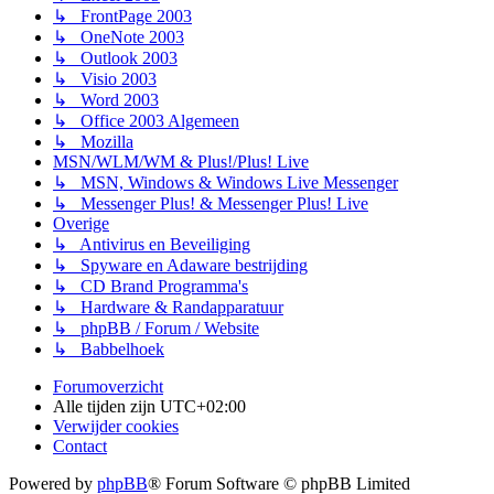
↳ FrontPage 2003
↳ OneNote 2003
↳ Outlook 2003
↳ Visio 2003
↳ Word 2003
↳ Office 2003 Algemeen
↳ Mozilla
MSN/WLM/WM & Plus!/Plus! Live
↳ MSN, Windows & Windows Live Messenger
↳ Messenger Plus! & Messenger Plus! Live
Overige
↳ Antivirus en Beveiliging
↳ Spyware en Adaware bestrijding
↳ CD Brand Programma's
↳ Hardware & Randapparatuur
↳ phpBB / Forum / Website
↳ Babbelhoek
Forumoverzicht
Alle tijden zijn
UTC+02:00
Verwijder cookies
Contact
Powered by
phpBB
® Forum Software © phpBB Limited