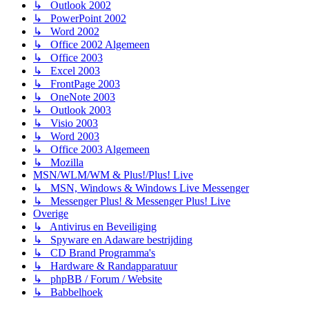
↳ Outlook 2002
↳ PowerPoint 2002
↳ Word 2002
↳ Office 2002 Algemeen
↳ Office 2003
↳ Excel 2003
↳ FrontPage 2003
↳ OneNote 2003
↳ Outlook 2003
↳ Visio 2003
↳ Word 2003
↳ Office 2003 Algemeen
↳ Mozilla
MSN/WLM/WM & Plus!/Plus! Live
↳ MSN, Windows & Windows Live Messenger
↳ Messenger Plus! & Messenger Plus! Live
Overige
↳ Antivirus en Beveiliging
↳ Spyware en Adaware bestrijding
↳ CD Brand Programma's
↳ Hardware & Randapparatuur
↳ phpBB / Forum / Website
↳ Babbelhoek