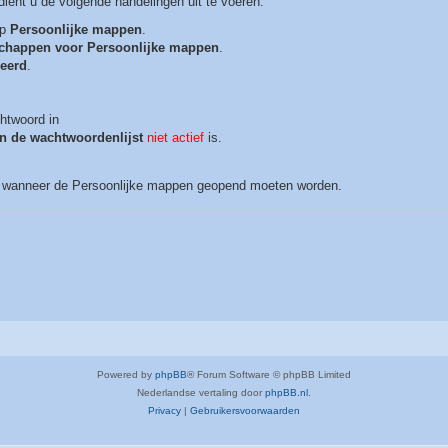
ent u de volgende handelingen uit te voeren:
op
Persoonlijke mappen
.
chappen voor Persoonlijke mappen
.
eerd
.
htwoord in
n de wachtwoordenlijst
niet actief
is.
d wanneer de Persoonlijke mappen geopend moeten worden.
Powered by
phpBB
® Forum Software © phpBB Limited
Nederlandse vertaling door
phpBB.nl
.
Privacy
|
Gebruikersvoorwaarden