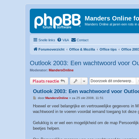
Manders Online f
Manders Online al jaren een rots in
Snelle links
V&A
Contact
Forumoverzicht
Office & Mozilla
Office tips
Office 200
Outlook 2003: Een wachtwoord voor Ou
Moderator:
MandersOnline
Plaats reactie
Outlook 2003: Een wachtwoord voor Outlo
B
door
MandersOnline
»
za 25 okt 2008, 11:51
e
r
Hoewel er veel belangrijke en vertrouwelijke gegevens in 
i
wachtwoord in te voeren voordat iemand toegang tot deze 
c
h
t
Gelukkig is er wel een mogelijkheid om de map Persoonlijk
beetjes helpen.