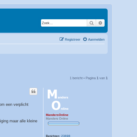
Zoek
Uitgebreid zoeken
Registreer
Aanmelden
1 bericht • Pagina
1
van
1
om een verplicht
MandersOnline
Manders Online
ging maar alle kleine
Berichten:
23698