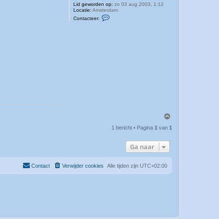
Lid geworden op:
zo 03 aug 2003, 1:12
Locatie:
Amsterdam
C
Contacteer:
o
n
t
a
c
t
e
e
r
M
a
n
d
e
r
s
O
O
n
m
l
1 bericht • Pagina
1
van
1
h
i
o
n
o
e
Ga naar
g
Contact
Verwijder cookies
Alle tijden zijn
UTC+02:00