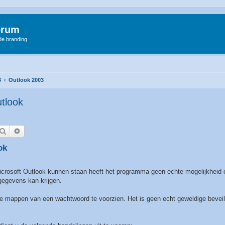
orum
 de branding
3
Outlook 2003
tlook
Zoek
Uitgebreid zoeken
ok
Microsoft Outlook kunnen staan heeft het programma geen echte mogelijkheid 
gegevens kan krijgen.
e mappen van een wachtwoord te voorzien. Het is geen echt geweldige beveili