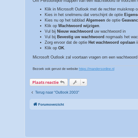
Om Persoonlijke mappen van een wachtwoord te voorzien di
Klik in Microsoft Outlook met de rechter muisknop 
Kies in het snelmenu dat verschijnt de optie
Eigens
Kies nu op het tabblad
Algemeen
de optie
Geavanc
Klik op
Wachtwoord wijzigen
.
Vul bij
Nieuw wachtwoord
uw wachtwoord in
Vul bij
Bevestig uw wachtwoord
nogmaals het wac
Zorg ervoor dat de optie
Het wachtwoord opslaan i
Klik op
OK
.
Microsoft Outlook zal voortaan vragen om een wachtwoor
Bezoek ook gerust de website
https://mandersonline.nl
Plaats reactie
Terug naar “Outlook 2003”
Forumoverzicht