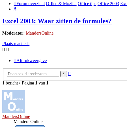
Forumoverzicht
Office & Mozilla
Office tips
Office 2003
Exc
Zoek
Excel 2003: Waar zitten de formules?
Moderator:
MandersOnline
Plaats reactie
Afdrukweergave
Uitgebreid
Zoek
zoeken
1 bericht • Pagina
1
van
1
MandersOnline
Manders Online