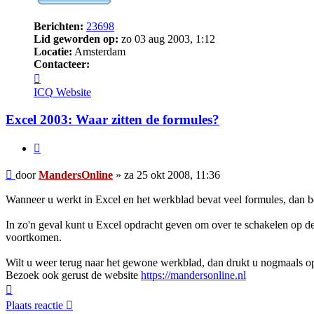
Berichten:
23698
Lid geworden op:
zo 03 aug 2003, 1:12
Locatie:
Amsterdam
Contacteer:
Contacteer
MandersOnline
ICQ
Website
Excel 2003: Waar zitten de formules?
Citeer
Bericht
door
MandersOnline
»
za 25 okt 2008, 11:36
Wanneer u werkt in Excel en het werkblad bevat veel formules, dan bes
In zo'n geval kunt u Excel opdracht geven om over te schakelen op d
voortkomen.
Wilt u weer terug naar het gewone werkblad, dan drukt u nogmaals 
Bezoek ook gerust de website
https://mandersonline.nl
Omhoog
Plaats reactie