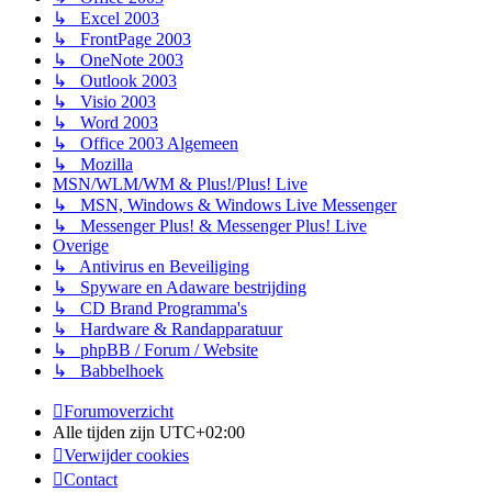
↳ Excel 2003
↳ FrontPage 2003
↳ OneNote 2003
↳ Outlook 2003
↳ Visio 2003
↳ Word 2003
↳ Office 2003 Algemeen
↳ Mozilla
MSN/WLM/WM & Plus!/Plus! Live
↳ MSN, Windows & Windows Live Messenger
↳ Messenger Plus! & Messenger Plus! Live
Overige
↳ Antivirus en Beveiliging
↳ Spyware en Adaware bestrijding
↳ CD Brand Programma's
↳ Hardware & Randapparatuur
↳ phpBB / Forum / Website
↳ Babbelhoek
Forumoverzicht
Alle tijden zijn
UTC+02:00
Verwijder cookies
Contact