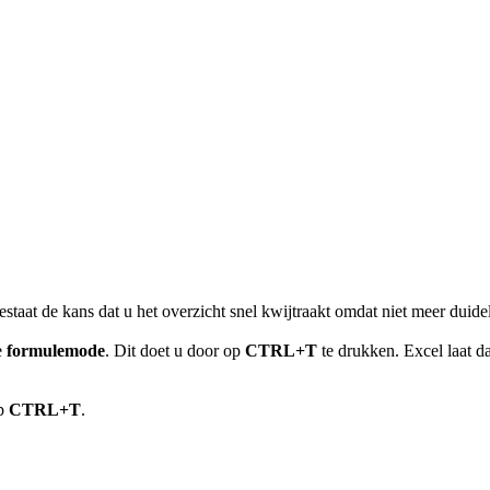
taat de kans dat u het overzicht snel kwijtraakt omdat niet meer duidel
e
formulemode
. Dit doet u door op
CTRL+T
te drukken. Excel laat da
op
CTRL+T
.