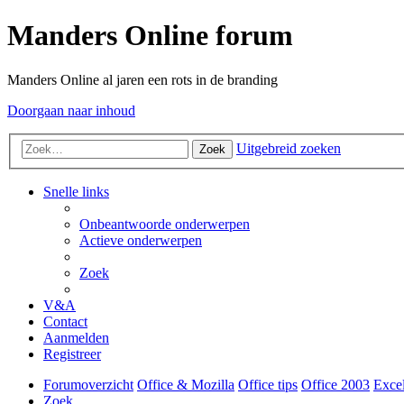
Manders Online forum
Manders Online al jaren een rots in de branding
Doorgaan naar inhoud
Uitgebreid zoeken
Zoek
Snelle links
Onbeantwoorde onderwerpen
Actieve onderwerpen
Zoek
V&A
Contact
Aanmelden
Registreer
Forumoverzicht
Office & Mozilla
Office tips
Office 2003
Exce
Zoek