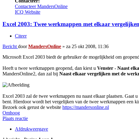
Contacteer:
Contacteer MandersOnline
ICQ
Website
Excel 2003: Twee werkmappen met elkaar vergelijke
Citeer
Bericht
door
MandersOnline
»
za 25 okt 2008, 11:36
Microsoft Excel 2003 biedt de gebruiker de mogelijkheid om geopend
Heeft u twee werkmappen geopend, dan kiest u
Venster - Naast el
MandersOnline2, dan zal bij
Naast elkaar vergelijken met de we
Excel 2003 zal de twee werkmappen nu naast elkaar plaatsen. Gaat u
bent. Hierdoor wordt het vergelijken van de twee werkmappen een ki
Bezoek ook gerust de website
https://mandersonline.nl
Omhoog
Plaats reactie
Afdrukweergave