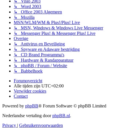
↳ Visio 2003
↳ Word 2003
↳ Office 2003 Algemeen
↳ Mozilla
MSN/WLM/WM & Plus!/Plus! Live
↳ MSN, Windows & Windows Live Messenger
↳ Messenger Plus! & Messenger Plus! Live
Overige
↳ Antivirus en Beveiliging
↳ Spyware en Adaware bestrijding
↳ CD Brand Programma's
↳ Hardware & Randapparatuur
↳ phpBB / Forum / Website
↳ Babbelhoek
Forumoverzicht
Alle tijden zijn
UTC+02:00
Verwijder cookies
Contact
Powered by
phpBB
® Forum Software © phpBB Limited
Nederlandse vertaling door
phpBB.nl
.
Privacy
|
Gebruikersvoorwaarden