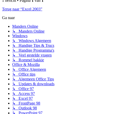
1 bericht • Pagina
1
van
1
Terug naar “Excel 2003”
Ga naar
Manders Online
↳ Manders Online
Windows
↳ Windows Algemeen
↳ Handige Tips & Trucs
↳ Handige Programma's
↳ Veel gestelde vragen
↳ Rommel bakkie
Office & Mozilla
↳ Office Algemeen
↳ Office tips
↳ Algemeen Office Tips
↳ Updates & downloads
↳ Office 97
↳ Access 97
↳ Excel 97
↳ FrontPage 98
↳ Outlook 98
↳ PowerPoint 97