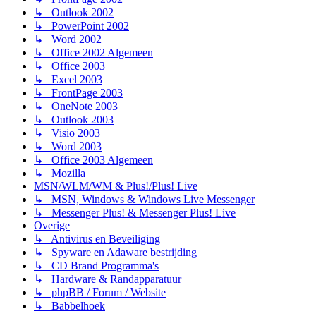
↳ Outlook 2002
↳ PowerPoint 2002
↳ Word 2002
↳ Office 2002 Algemeen
↳ Office 2003
↳ Excel 2003
↳ FrontPage 2003
↳ OneNote 2003
↳ Outlook 2003
↳ Visio 2003
↳ Word 2003
↳ Office 2003 Algemeen
↳ Mozilla
MSN/WLM/WM & Plus!/Plus! Live
↳ MSN, Windows & Windows Live Messenger
↳ Messenger Plus! & Messenger Plus! Live
Overige
↳ Antivirus en Beveiliging
↳ Spyware en Adaware bestrijding
↳ CD Brand Programma's
↳ Hardware & Randapparatuur
↳ phpBB / Forum / Website
↳ Babbelhoek