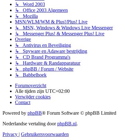
↳ Word 2003
↳ Office 2003 Algemeen
↳ Mozilla
MSN/WLM/WM & Plus!/Plus! Live
↳ MSN, Windows & Windows Live Messenger
↳ Messenger Plus! & Messenger Plus! Live
Overige
↳ Antivirus en Beveiliging
↳ Spyware en Adaware bestrijding
↳ CD Brand Programma's
↳ Hardware & Randapparatuur
↳ phpBB / Forum / Website
↳ Babbelhoek
Forumoverzicht
Alle tijden zijn
UTC+02:00
Verwijder cookies
Contact
Powered by
phpBB
® Forum Software © phpBB Limited
Nederlandse vertaling door
phpBB.nl
.
Privacy
|
Gebruikersvoorwaarden