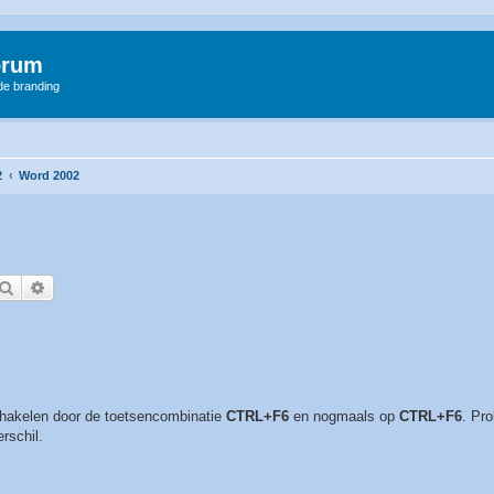
orum
 de branding
2
Word 2002
Zoek
Uitgebreid zoeken
hakelen door de toetsencombinatie
CTRL+F6
en nogmaals op
CTRL+F6
. Pr
erschil.