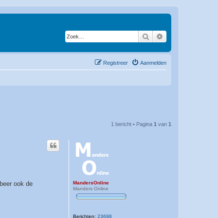
Zoek
Uitgebreid zoeken
Registreer
Aanmelden
1 bericht • Pagina
1
van
1
MandersOnline
obeer ook de
Manders Online
Berichten:
23698