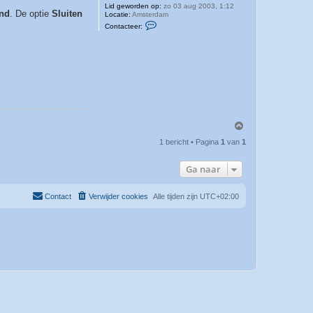
Lid geworden op:
zo 03 aug 2003, 1:12
nd
. De optie
Sluiten
Locatie:
Amsterdam
C
Contacteer:
o
n
t
a
c
t
e
e
r
M
a
n
O
d
m
e
1 bericht • Pagina
1
van
1
h
r
o
s
o
O
Ga naar
g
n
l
i
Contact
Verwijder cookies
Alle tijden zijn
UTC+02:00
n
e