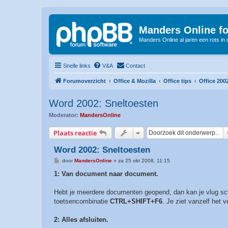
Manders Online f
Manders Online al jaren een rots in
Snelle links
V&A
Contact
Forumoverzicht
Office & Mozilla
Office tips
Office 200
Word 2002: Sneltoesten
Moderator:
MandersOnline
Plaats reactie
Word 2002: Sneltoesten
B
door
MandersOnline
»
za 25 okt 2008, 11:15
e
r
1: Van document naar document.
i
c
h
Hebt je meerdere documenten geopend, dan kan je vlug sc
t
toetsencombinatie
CTRL+SHIFT+F6
. Je ziet vanzelf het v
2: Alles afsluiten.