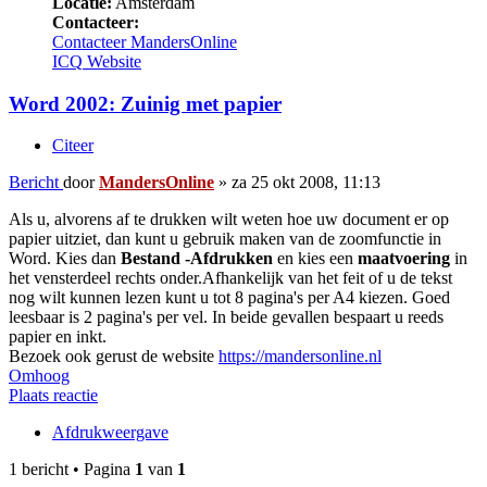
Locatie:
Amsterdam
Contacteer:
Contacteer MandersOnline
ICQ
Website
Word 2002: Zuinig met papier
Citeer
Bericht
door
MandersOnline
»
za 25 okt 2008, 11:13
Als u, alvorens af te drukken wilt weten hoe uw document er op
papier uitziet, dan kunt u gebruik maken van de zoomfunctie in
Word. Kies dan
Bestand -Afdrukken
en kies een
maatvoering
in
het vensterdeel rechts onder.Afhankelijk van het feit of u de tekst
nog wilt kunnen lezen kunt u tot 8 pagina's per A4 kiezen. Goed
leesbaar is 2 pagina's per vel. In beide gevallen bespaart u reeds
papier en inkt.
Bezoek ook gerust de website
https://mandersonline.nl
Omhoog
Plaats reactie
Afdrukweergave
1 bericht • Pagina
1
van
1