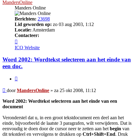
MandersOnline
Manders Online
Berichten:
23698
Lid geworden op:
zo 03 aug 2003, 1:12
Locatie:
Amsterdam
Contacteer:
Contacteer
MandersOnline
ICQ
Website
Word 2002: Wordtekst selecteren aan het einde van
een doc.
Citeer
Bericht
door
MandersOnline
»
za 25 okt 2008, 11:12
Word 2002: Wordtekst selecteren aan het einde van een
document
Veronderstel dat u, in een groot tekstdocument een deel aan het
einde, bijvoorbeeld de laatste 3 paragrafen, wilt verwijderen. Dat is
eenvoudig te doen door de cursor neer te zetten aan het
begin
van
dit tekstdeel en vervolgens te drukken op
Ctrl+Shift+End
. Druk