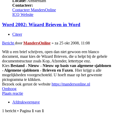
Locatie:
Amsterdam
Contacteer:
Contacteer MandersOnline
ICQ
Website
Word 2002: Wizard Brieven in Word
Citeer
Bericht
door
MandersOnline
»
za 25 okt 2008, 11:08
Wilt u een brief schrijven, open dan niet gewoon een blanco
document, maar kies de Wizard Brieven, die u helpt bij de gehele
documentstructuur zoals Kop, Afzender, lettertype enz.
Kies
Bestand - Nieuw - Nieuw op basis van algemene sjablonen
- Algemene sjablonen - Brieven en Faxen
. Hier krijgt u alle
mogelijkheden voorgeschoteld. U hoeft maar op het gewenste
pictogramma te klikken.
Bezoek ook gerust de website
https://mandersonline.nl
Omhoog
Plaats reactie
Afdrukweergave
1 bericht • Pagina
1
van
1