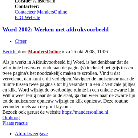
Locatie:
Amsterdam
Contacteer:
Contacteer MandersOnline
ICQ
Website
Word 2002: Werken met afdrukvoorbeeld
Citeer
Bericht
door
MandersOnline
»
za 25 okt 2008, 11:06
Als je werkt in Afdrukvoorbeeld bij Word, is het denkbaar dat de
witruimte boven- en onderaan de pagina(s) inclusief het grijs tussen
twee pagina's het noodzakelijk maken te scrollen. Vind u dat
vervelend, dan kunt u dit verhelpen.Navigeer de muiscursor naar de
ruimte tussen twee pagina's tot hij verandert in een 2 verticale pijltjes
en klik. Word wijzigt de overbodige ruimte in een enkele zwarte lijn.
Wilt u weer terug naar de oude staat, ga dan weer naar de zwarte lijn
tot de muiscursor opnieuw wijzigt en klik opnieuw. Deze routine
verandert niets aan de print lay-out.
Bezoek ook gerust de website
https://mandersonline.nl
Omhoog
Plaats reactie
Afdrukweergave