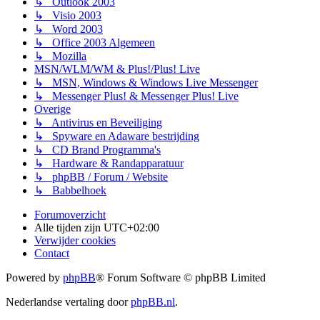
↳ Outlook 2003
↳ Visio 2003
↳ Word 2003
↳ Office 2003 Algemeen
↳ Mozilla
MSN/WLM/WM & Plus!/Plus! Live
↳ MSN, Windows & Windows Live Messenger
↳ Messenger Plus! & Messenger Plus! Live
Overige
↳ Antivirus en Beveiliging
↳ Spyware en Adaware bestrijding
↳ CD Brand Programma's
↳ Hardware & Randapparatuur
↳ phpBB / Forum / Website
↳ Babbelhoek
Forumoverzicht
Alle tijden zijn
UTC+02:00
Verwijder cookies
Contact
Powered by
phpBB
® Forum Software © phpBB Limited
Nederlandse vertaling door
phpBB.nl
.