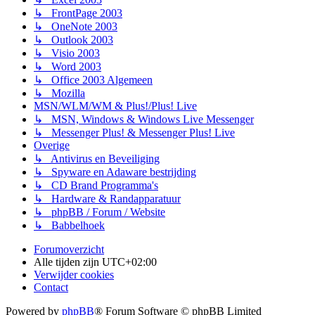
↳ FrontPage 2003
↳ OneNote 2003
↳ Outlook 2003
↳ Visio 2003
↳ Word 2003
↳ Office 2003 Algemeen
↳ Mozilla
MSN/WLM/WM & Plus!/Plus! Live
↳ MSN, Windows & Windows Live Messenger
↳ Messenger Plus! & Messenger Plus! Live
Overige
↳ Antivirus en Beveiliging
↳ Spyware en Adaware bestrijding
↳ CD Brand Programma's
↳ Hardware & Randapparatuur
↳ phpBB / Forum / Website
↳ Babbelhoek
Forumoverzicht
Alle tijden zijn
UTC+02:00
Verwijder cookies
Contact
Powered by
phpBB
® Forum Software © phpBB Limited