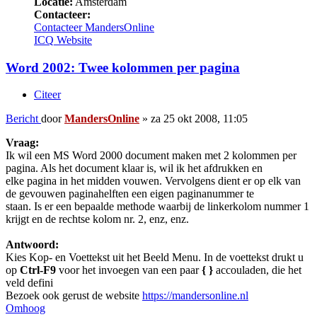
Locatie:
Amsterdam
Contacteer:
Contacteer MandersOnline
ICQ
Website
Word 2002: Twee kolommen per pagina
Citeer
Bericht
door
MandersOnline
»
za 25 okt 2008, 11:05
Vraag:
Ik wil een MS Word 2000 document maken met 2 kolommen per
pagina. Als het document klaar is, wil ik het afdrukken en
elke pagina in het midden vouwen. Vervolgens dient er op elk van
de gevouwen paginahelften een eigen paginanummer te
staan. Is er een bepaalde methode waarbij de linkerkolom nummer 1
krijgt en de rechtse kolom nr. 2, enz, enz.
Antwoord:
Kies Kop- en Voettekst uit het Beeld Menu. In de voettekst drukt u
op
Ctrl-F9
voor het invoegen van een paar
{ }
accouladen, die het
veld defini
Bezoek ook gerust de website
https://mandersonline.nl
Omhoog