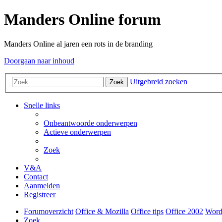
Manders Online forum
Manders Online al jaren een rots in de branding
Doorgaan naar inhoud
Uitgebreid zoeken
Zoek
Snelle links
Onbeantwoorde onderwerpen
Actieve onderwerpen
Zoek
V&A
Contact
Aanmelden
Registreer
Forumoverzicht
Office & Mozilla
Office tips
Office 2002
Word
Zoek