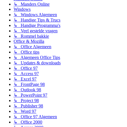
↳ Manders Online
Windows
↳ Windows Algemeen
↳ Handige Tips & Trucs
↳ Handige Programma's
↳ Veel gestelde vragen
↳ Rommel bakkie
Office & Mozilla
↳ Office Algemeen
↳ Office tips
↳ Algemeen Office Tips
↳ Updates & downloads
↳ Office 97
↳ Access 97
↳ Excel 97
↳ FrontPage 98
↳ Outlook 98
↳ PowerPoint 97
↳ Project 98
↳ Publisher 98
↳ Word 97
↳ Office 97 Algemeen
↳ Office 2000