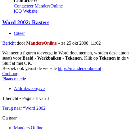
Contacteer:
Contacteer MandersOnline
ICQ
Website
Word 2002: Rasters
Citeer
Bericht
door
MandersOnline
»
za 25 okt 2008, 11:02
Wanneer u figuren toevoegt in Word documenten, worden deze automatis
staat) voor
Beeld - Werkbalken - Tekenen
. Klik op
Tekenen
in de 
Sluit af met OK.
Bezoek ook gerust de website
https://mandersonline.nl
Omhoog
Plaats reactie
Afdrukweergave
1 bericht • Pagina
1
van
1
Terug naar “Word 2002”
Ga naar
Manders Online