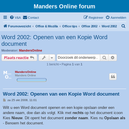
Manders Online forum
V&A
Contact
Registreer
Aanmelden
Z
Forumoverzicht
Office & Mozilla
Office tips
Office 2002
Word 2002
o
Word 2002: Openen van een Kopie Word
e
document
k
Moderator:
MandersOnline
Zoek
Uitgebr
Plaats reactie
1 bericht • Pagina
1
van
1
MandersOnline
Manders Online
Word 2002: Openen van een Kopie Word document
B
za 25 okt 2008, 11:01
e
r
Wilt u een Word document openen en een kopie opslaan onder een
i
andere naam, doe dan als volgt. Klik met
rechts
op het document icoon
c
h
Kies
Nieuw
. Dit opent het document
zonder naam
. Kies nu
Opslaan als
t
- Benoem het document.