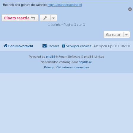
Bezoek ook gerust de website
https://mandersonline.nl
Plaats reactie
1 bericht • Pagina
1
van
1
Ga naar
Forumoverzicht
Contact
Verwijder cookies
Alle tijden zijn
UTC+02:00
Powered by
phpBB
® Forum Software © phpBB Limited
Nederlandse vertaling door
phpBB.nl
.
Privacy
|
Gebruikersvoorwaarden