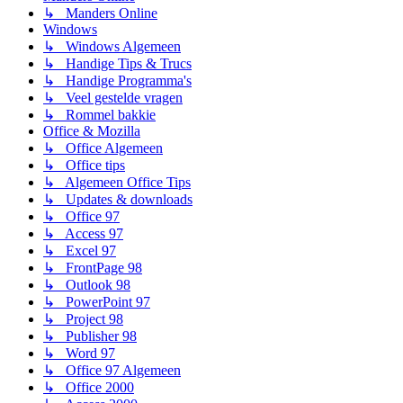
↳ Manders Online
Windows
↳ Windows Algemeen
↳ Handige Tips & Trucs
↳ Handige Programma's
↳ Veel gestelde vragen
↳ Rommel bakkie
Office & Mozilla
↳ Office Algemeen
↳ Office tips
↳ Algemeen Office Tips
↳ Updates & downloads
↳ Office 97
↳ Access 97
↳ Excel 97
↳ FrontPage 98
↳ Outlook 98
↳ PowerPoint 97
↳ Project 98
↳ Publisher 98
↳ Word 97
↳ Office 97 Algemeen
↳ Office 2000