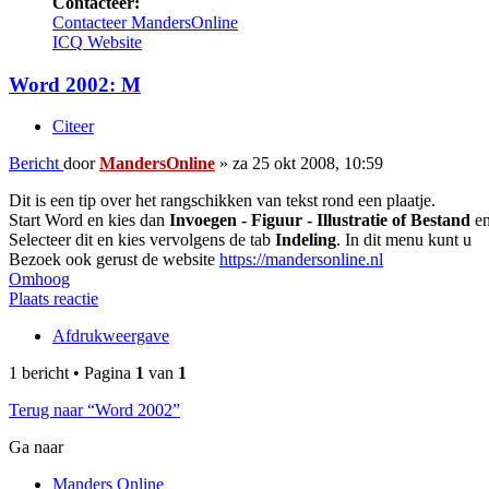
Contacteer:
Contacteer MandersOnline
ICQ
Website
Word 2002: M
Citeer
Bericht
door
MandersOnline
»
za 25 okt 2008, 10:59
Dit is een tip over het rangschikken van tekst rond een plaatje.
Start Word en kies dan
Invoegen - Figuur - Illustratie of Bestand
en
Selecteer dit en kies vervolgens de tab
Indeling
. In dit menu kunt u
Bezoek ook gerust de website
https://mandersonline.nl
Omhoog
Plaats reactie
Afdrukweergave
1 bericht • Pagina
1
van
1
Terug naar “Word 2002”
Ga naar
Manders Online