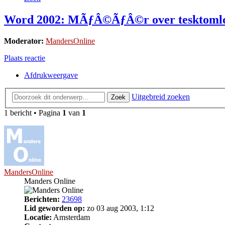
Word 2002: MÃƒÂ©ÃƒÂ©r over tesktoml
Moderator:
MandersOnline
Plaats reactie
Afdrukweergave
Uitgebreid zoeken
Zoek
1 bericht • Pagina
1
van
1
MandersOnline
Manders Online
Berichten:
23698
Lid geworden op:
zo 03 aug 2003, 1:12
Locatie:
Amsterdam