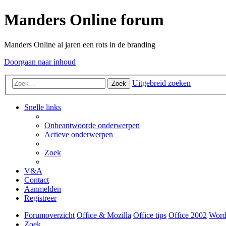
Manders Online forum
Manders Online al jaren een rots in de branding
Doorgaan naar inhoud
Uitgebreid zoeken
Zoek
Snelle links
Onbeantwoorde onderwerpen
Actieve onderwerpen
Zoek
V&A
Contact
Aanmelden
Registreer
Forumoverzicht
Office & Mozilla
Office tips
Office 2002
Word
Zoek