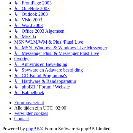
↳ FrontPage 2003
↳ OneNote 2003
↳ Outlook 2003
↳ Visio 2003
↳ Word 2003
↳ Office 2003 Algemeen
↳ Mozilla
MSN/WLM/WM & Plus!/Plus! Live
↳ MSN, Windows & Windows Live Messenger
↳ Messenger Plus! & Messenger Plus! Live
Overige
↳ Antivirus en Beveiliging
↳ Spyware en Adaware bestrijding
↳ CD Brand Programma's
↳ Hardware & Randapparatuur
↳ phpBB / Forum / Website
↳ Babbelhoek
Forumoverzicht
Alle tijden zijn
UTC+02:00
Verwijder cookies
Contact
Powered by
phpBB
® Forum Software © phpBB Limited