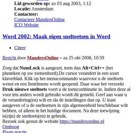
Lid geworden op:
zo 03 aug 2003, 1:12
Locatie:
Amsterdam
Contacteer:
Contacteer MandersOnline
ICQ
Website
Word 2002: Maak eigen sneltoetsen in Word
Citeer
Bericht
door
MandersOnline
»
za 25 okt 2008, 10:59
Zorg dat
NumLock
is aangezet, toets dan
Alt+Ctrl++
(het
plusteken op uw toetsenbord).De cursor verandert in een soort
klaverblad. Klik op het menucommando waarvoor u de sneltoets
wenst en een Instelmenu wordt geopend. Daar waar het verzoekt
Druk nieuwe sneltoets
voert u de toetscombinatie in. Indien deze al
voor iets anders wordt gebruikt wordt dit gemeld. Geef aan waar u
de verandering(en) wilt en sla de instellingen dan op. U kunt
aangeven of u de sneltoetsen in zijn algemeenheid beschikbaar wilt
hebben, of alleen in het huidige document. Na deze toewijzing
is(zijn) de sneltoets(en) in gebruik.
Bezoek ook gerust de website
https://mandersonline.nl
Omhoog
Plaats reactie