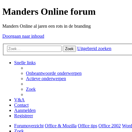
Manders Online forum
Manders Online al jaren een rots in de branding
Doorgaan naar inhoud
Uitgebreid zoeken
Zoek
Snelle links
Onbeantwoorde onderwerpen
Actieve onderwerpen
Zoek
V&A
Contact
Aanmelden
Registreer
Forumoverzicht
Office & Mozilla
Office tips
Office 2002
Word
Zoek