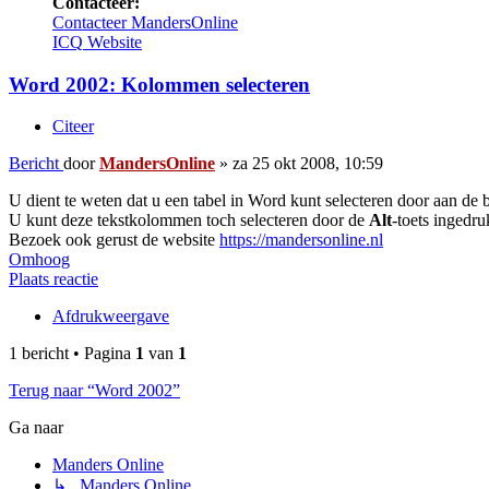
Contacteer:
Contacteer MandersOnline
ICQ
Website
Word 2002: Kolommen selecteren
Citeer
Bericht
door
MandersOnline
»
za 25 okt 2008, 10:59
U dient te weten dat u een tabel in Word kunt selecteren door aan de 
U kunt deze tekstkolommen toch selecteren door de
Alt
-toets ingedr
Bezoek ook gerust de website
https://mandersonline.nl
Omhoog
Plaats reactie
Afdrukweergave
1 bericht • Pagina
1
van
1
Terug naar “Word 2002”
Ga naar
Manders Online
↳ Manders Online