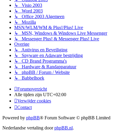
↳ Visio 2003
↳ Word 2003
↳ Office 2003 Algemeen
↳ Mozilla
MSN/WLM/WM & Plus!/Plus! Live
↳ MSN, Windows & Windows Live Messenger
↳ Messenger Plus! & Messenger Plus! Live
Overige
↳ Antivirus en Beveiliging
↳ Spyware en Adaware bestrijding
↳ CD Brand Programma's
↳ Hardware & Randapparatuur
↳ phpBB / Forum / Website
↳ Babbelhoek
Forumoverzicht
Alle tijden zijn
UTC+02:00
Verwijder cookies
Contact
Powered by
phpBB
® Forum Software © phpBB Limited
Nederlandse vertaling door
phpBB.nl
.