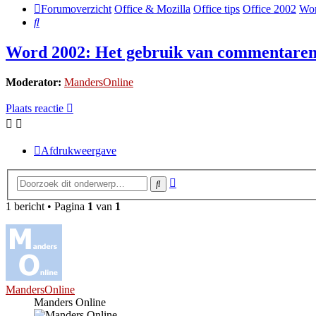
Forumoverzicht
Office & Mozilla
Office tips
Office 2002
Wor
Zoek
Word 2002: Het gebruik van commentare
Moderator:
MandersOnline
Plaats reactie
Afdrukweergave
Uitgebreid
Zoek
zoeken
1 bericht • Pagina
1
van
1
MandersOnline
Manders Online