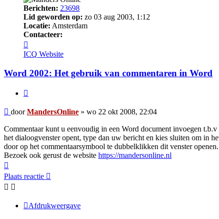
Berichten:
23698
Lid geworden op:
zo 03 aug 2003, 1:12
Locatie:
Amsterdam
Contacteer:
Contacteer
MandersOnline
ICQ
Website
Word 2002: Het gebruik van commentaren in Word
Citeer
Bericht
door
MandersOnline
»
wo 22 okt 2008, 22:04
Commentaar kunt u eenvoudig in een Word document invoegen t.b.v he
het dialoogvenster opent, type dan uw bericht en kies sluiten om in 
door op het commentaarsymbool te dubbelklikken dit venster openen.
Bezoek ook gerust de website
https://mandersonline.nl
Omhoog
Plaats reactie
Afdrukweergave