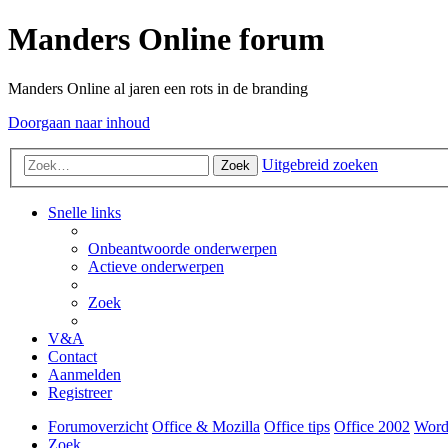
Manders Online forum
Manders Online al jaren een rots in de branding
Doorgaan naar inhoud
Uitgebreid zoeken
Zoek
Snelle links
Onbeantwoorde onderwerpen
Actieve onderwerpen
Zoek
V&A
Contact
Aanmelden
Registreer
Forumoverzicht
Office & Mozilla
Office tips
Office 2002
Word
Zoek