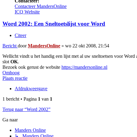
Contacteer:
Contacteer MandersOnline
ICQ
Website
Word 2002: Een Sneltoetslijst voor Word
Citeer
Bericht
door
MandersOnline
»
wo 22 okt 2008, 21:54
Wellicht vindt u het handig een lijst met al uw sneltoetsen voor Word 
slot
OK
.
Bezoek ook gerust de website
https://mandersonline.nl
Omhoog
Plaats reactie
Afdrukweergave
1 bericht • Pagina
1
van
1
Terug naar “Word 2002”
Ga naar
Manders Online
↳ Manders Online