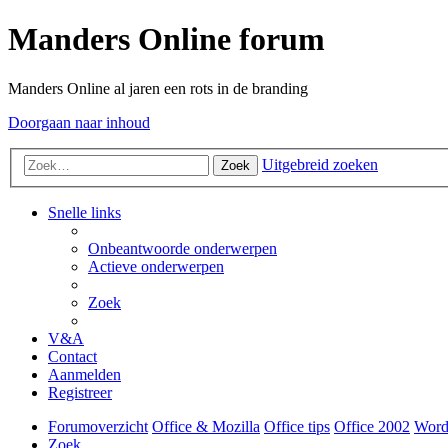
Manders Online forum
Manders Online al jaren een rots in de branding
Doorgaan naar inhoud
Uitgebreid zoeken
Zoek
Snelle links
Onbeantwoorde onderwerpen
Actieve onderwerpen
Zoek
V&A
Contact
Aanmelden
Registreer
Forumoverzicht
Office & Mozilla
Office tips
Office 2002
Word
Zoek