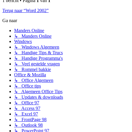
1 bericht • Pagina
1
van
1
Terug naar “Word 2002”
Ga naar
Manders Online
↳ Manders Online
Windows
↳ Windows Algemeen
↳ Handige Tips & Trucs
↳ Handige Programma's
↳ Veel gestelde vragen
↳ Rommel bakkie
Office & Mozilla
↳ Office Algemeen
↳ Office tips
↳ Algemeen Office Tips
↳ Updates & downloads
↳ Office 97
↳ Access 97
↳ Excel 97
↳ FrontPage 98
↳ Outlook 98
↳ PowerPoint 97