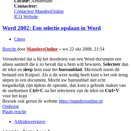
Locatie:
Amsterdam
Contacteer:
Contacteer MandersOnline
ICQ
Website
Word 2002: Een selectie opslaan in Word
Citeer
Bericht
door
MandersOnline
»
wo 22 okt 2008, 21:54
Veronderstel dat u bij het doorlezen van een Word document een
alinea aantreft die u zo bevalt dat u hem wilt bewaren.
Selecteer
dan
de tekst en
sleep
hem naar het
bureaublad
. Microsoft noem dit
bestand een Knipsel. Als u dit weer nodig heeft kunt u het ook terug
slepen in een document. Mocht uw bureaublad niet echt
toegankelijk zijn tijdens de operatie, dan kunt u gebruik maken van
de sneltoetsen
Ctrl+C
na het selecteren van de tekst en
Ctrl+V
voor het kopi
Bezoek ook gerust de website
https://mandersonline.nl
Omhoog
Plaats reactie
Afdrukweergave