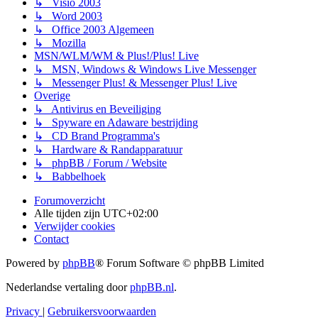
↳ Visio 2003
↳ Word 2003
↳ Office 2003 Algemeen
↳ Mozilla
MSN/WLM/WM & Plus!/Plus! Live
↳ MSN, Windows & Windows Live Messenger
↳ Messenger Plus! & Messenger Plus! Live
Overige
↳ Antivirus en Beveiliging
↳ Spyware en Adaware bestrijding
↳ CD Brand Programma's
↳ Hardware & Randapparatuur
↳ phpBB / Forum / Website
↳ Babbelhoek
Forumoverzicht
Alle tijden zijn
UTC+02:00
Verwijder cookies
Contact
Powered by
phpBB
® Forum Software © phpBB Limited
Nederlandse vertaling door
phpBB.nl
.
Privacy
|
Gebruikersvoorwaarden