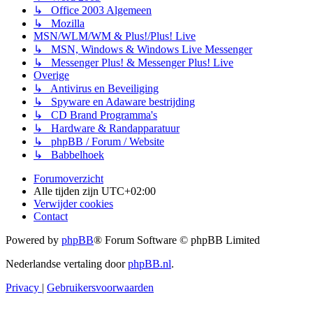
↳ Office 2003 Algemeen
↳ Mozilla
MSN/WLM/WM & Plus!/Plus! Live
↳ MSN, Windows & Windows Live Messenger
↳ Messenger Plus! & Messenger Plus! Live
Overige
↳ Antivirus en Beveiliging
↳ Spyware en Adaware bestrijding
↳ CD Brand Programma's
↳ Hardware & Randapparatuur
↳ phpBB / Forum / Website
↳ Babbelhoek
Forumoverzicht
Alle tijden zijn
UTC+02:00
Verwijder cookies
Contact
Powered by
phpBB
® Forum Software © phpBB Limited
Nederlandse vertaling door
phpBB.nl
.
Privacy
|
Gebruikersvoorwaarden