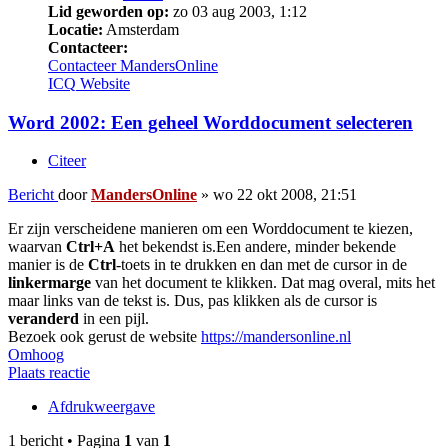
Lid geworden op:
zo 03 aug 2003, 1:12
Locatie:
Amsterdam
Contacteer:
Contacteer MandersOnline
ICQ
Website
Word 2002: Een geheel Worddocument selecteren
Citeer
Bericht
door
MandersOnline
»
wo 22 okt 2008, 21:51
Er zijn verscheidene manieren om een Worddocument te kiezen,
waarvan
Ctrl+A
het bekendst is.Een andere, minder bekende
manier is de
Ctrl
-toets in te drukken en dan met de cursor in de
linkermarge
van het document te klikken. Dat mag overal, mits het
maar links van de tekst is. Dus, pas klikken als de cursor is
veranderd
in een pijl.
Bezoek ook gerust de website
https://mandersonline.nl
Omhoog
Plaats reactie
Afdrukweergave
1 bericht • Pagina
1
van
1