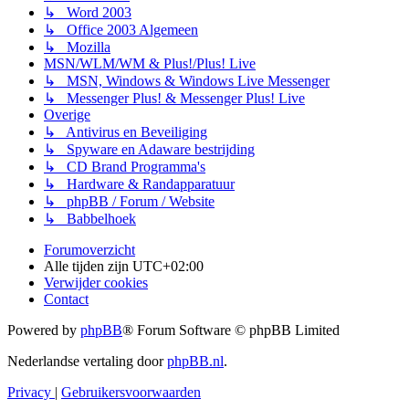
↳ Word 2003
↳ Office 2003 Algemeen
↳ Mozilla
MSN/WLM/WM & Plus!/Plus! Live
↳ MSN, Windows & Windows Live Messenger
↳ Messenger Plus! & Messenger Plus! Live
Overige
↳ Antivirus en Beveiliging
↳ Spyware en Adaware bestrijding
↳ CD Brand Programma's
↳ Hardware & Randapparatuur
↳ phpBB / Forum / Website
↳ Babbelhoek
Forumoverzicht
Alle tijden zijn
UTC+02:00
Verwijder cookies
Contact
Powered by
phpBB
® Forum Software © phpBB Limited
Nederlandse vertaling door
phpBB.nl
.
Privacy
|
Gebruikersvoorwaarden