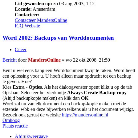
Lid geworden op:
zo 03 aug 2003, 1:12
Locatie:
Amsterdam
Contacteer:
Contacteer MandersOnline
ICQ
Website
Word 2002: Backups van Worddocumenten
Citeer
Bericht
door
MandersOnline
»
wo 22 okt 2008, 21:50
Bent u wel eens bang een Worddocument kwijt te raken. Word heeft
een oplossing voor u. U hoeft alleen maar opdracht tot een backup
te geven. Hoe?
Kies
Extra - Opties
. Als het dialoogvenster opent klikt u op de tab
Opslaan. Selecteer het vierkantje
Always Create Backup copy
(Altijd backupkopie maken) en klik dan
OK
.
Word zal nu van elk document een backup-kopie maken met de
extensie .wbk en deze bijwerken telkens als u het document wijzigt.
Bezoek ook gerust de website
https://mandersonline.nl
Omhoog
Plaats reactie
Afdrukweergave