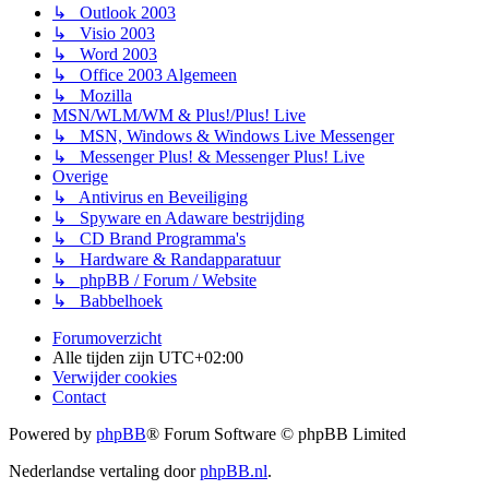
↳ Outlook 2003
↳ Visio 2003
↳ Word 2003
↳ Office 2003 Algemeen
↳ Mozilla
MSN/WLM/WM & Plus!/Plus! Live
↳ MSN, Windows & Windows Live Messenger
↳ Messenger Plus! & Messenger Plus! Live
Overige
↳ Antivirus en Beveiliging
↳ Spyware en Adaware bestrijding
↳ CD Brand Programma's
↳ Hardware & Randapparatuur
↳ phpBB / Forum / Website
↳ Babbelhoek
Forumoverzicht
Alle tijden zijn
UTC+02:00
Verwijder cookies
Contact
Powered by
phpBB
® Forum Software © phpBB Limited
Nederlandse vertaling door
phpBB.nl
.