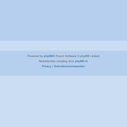
Powered by
phpBB
® Forum Software © phpBB Limited
Nederlandse vertaling door
phpBB.nl
.
Privacy
|
Gebruikersvoorwaarden