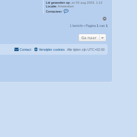
Lid geworden op:
zo 03 aug 2003, 1:12
Locatie:
Amsterdam
C
Contacteer:
o
n
O
t
m
a
1 bericht • Pagina
1
van
1
h
c
o
t
o
e
Ga naar
e
g
r
M
Contact
Verwijder cookies
Alle tijden zijn
UTC+02:00
a
n
d
e
r
s
O
n
l
i
n
e