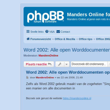
Manders Online f
Manders Online al jaren een rots in
Snelle links
V&A
Contact
Forumoverzicht
Office & Mozilla
Office tips
Office 200
Word 2002: Alle open Worddocumenten
Moderator:
MandersOnline
Plaats reactie
Word 2002: Alle open Worddocumenten op
B
door
MandersOnline
»
wo 22 okt 2008, 21:49
e
r
Zelfs als Word 2002 gebruik maakt van de zogeheten "Sing
i
een manier om alle documenten in
c
h
t
Bezoek ook gerust de website
https://mandersonline.nl