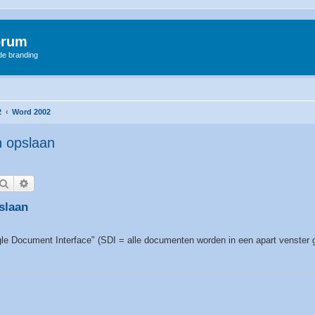
orum
 de branding
2
Word 2002
 opslaan
Zoek
Uitgebreid zoeken
slaan
le Document Interface" (SDI = alle documenten worden in een apart venster g