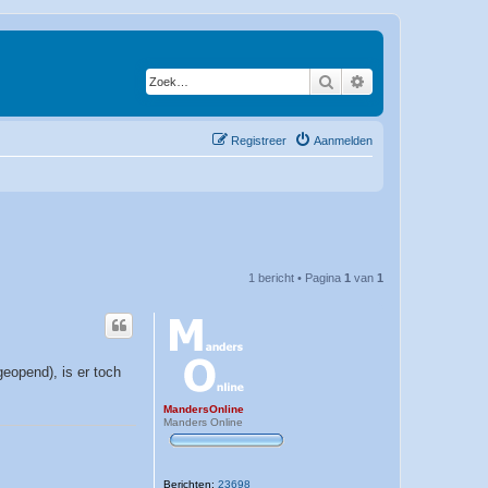
Zoek
Uitgebreid zoeken
Registreer
Aanmelden
1 bericht • Pagina
1
van
1
eopend), is er toch
MandersOnline
Manders Online
Berichten:
23698