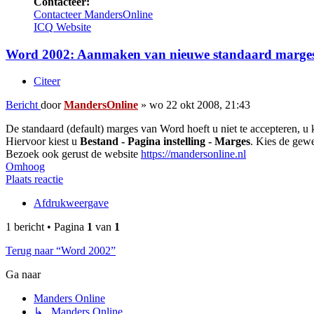
Contacteer:
Contacteer MandersOnline
ICQ
Website
Word 2002: Aanmaken van nieuwe standaard marge
Citeer
Bericht
door
MandersOnline
»
wo 22 okt 2008, 21:43
De standaard (default) marges van Word hoeft u niet te accepteren, u k
Hiervoor kiest u
Bestand - Pagina instelling - Marges
. Kies de gew
Bezoek ook gerust de website
https://mandersonline.nl
Omhoog
Plaats reactie
Afdrukweergave
1 bericht • Pagina
1
van
1
Terug naar “Word 2002”
Ga naar
Manders Online
↳ Manders Online