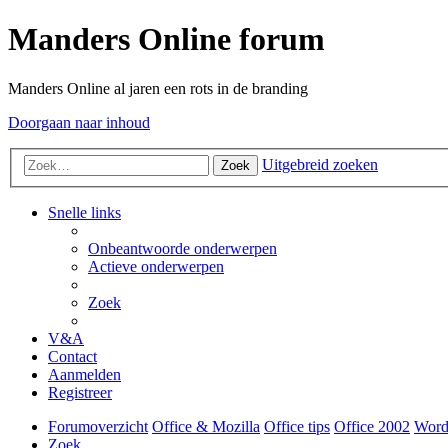
Manders Online forum
Manders Online al jaren een rots in de branding
Doorgaan naar inhoud
Uitgebreid zoeken
Zoek
Snelle links
Onbeantwoorde onderwerpen
Actieve onderwerpen
Zoek
V&A
Contact
Aanmelden
Registreer
Forumoverzicht
Office & Mozilla
Office tips
Office 2002
Word
Zoek