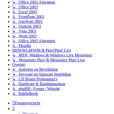
↳ Office 2002 Algemeen
↳ Office 2003
↳ Excel 2003
↳ FrontPage 2003
↳ OneNote 2003
↳ Outlook 2003
↳ Visio 2003
↳ Word 2003
↳ Office 2003 Algemeen
↳ Mozilla
MSN/WLM/WM & Plus!/Plus! Live
↳ MSN, Windows & Windows Live Messenger
↳ Messenger Plus! & Messenger Plus! Live
Overige
↳ Antivirus en Beveiliging
↳ Spyware en Adaware bestrijding
↳ CD Brand Programma's
↳ Hardware & Randapparatuur
↳ phpBB / Forum / Website
↳ Babbelhoek
Forumoverzicht