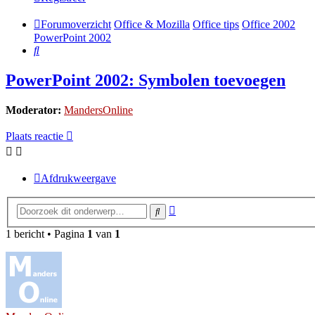
Forumoverzicht
Office & Mozilla
Office tips
Office 2002
PowerPoint 2002
Zoek
PowerPoint 2002: Symbolen toevoegen
Moderator:
MandersOnline
Plaats reactie
Afdrukweergave
Uitgebreid
Zoek
zoeken
1 bericht • Pagina
1
van
1