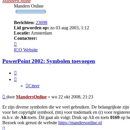
MandersOnline
Manders Online
Berichten:
23698
Lid geworden op:
zo 03 aug 2003, 1:12
Locatie:
Amsterdam
Contacteer:
Contacteer
MandersOnline
ICQ
Website
PowerPoint 2002: Symbolen toevoegen
Citeer
Citeer
Bericht
door
MandersOnline
»
wo 22 okt 2008, 21:23
Er zijn diverse symbolen die we veel gebruiken. De belangrijkste zijn 
voor het copyright symbool, (tm) voor trademark en (r) voor registered
m.b.v. de
Alt
-toets. Dit gaat als volgt: Druk op Alt en toets
0169
op he
Bezoek ook gerust de website
https://mandersonline.nl
Omhoog