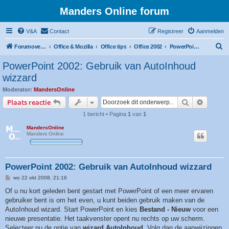
Manders Online forum
V&A
Contact
Registreer
Aanmelden
Z
Forumoverzicht
Office & Mozilla
Office tips
Office 2002
PowerPoint 2002
o
PowerPoint 2002: Gebruik van AutoInhoud
e
wizzard
k
Moderator:
MandersOnline
Zoek
Uitgebr
Plaats reactie
1 bericht • Pagina
1
van
1
MandersOnline
Manders Online
PowerPoint 2002: Gebruik van AutoInhoud wizzard
B
wo 22 okt 2008, 21:16
e
r
Of u nu kort geleden bent gestart met PowerPoint of een meer ervaren
i
gebruiker bent is om het even, u kunt beiden gebruik maken van de
c
h
AutoInhoud wizard. Start PowerPoint en kies
Bestand - Nieuw
voor een
t
nieuwe presentatie. Het taakvenster opent nu rechts op uw scherm.
Selecteer nu de optie van
wizard AutoInhoud
. Volg dan de aanwijzingen,