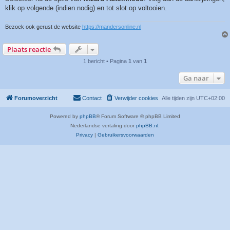
klik op volgende (indien nodig) en tot slot op voltooien.
Bezoek ook gerust de website
https://mandersonline.nl
Plaats reactie
1 bericht • Pagina
1
van
1
Ga naar
Forumoverzicht
Contact
Verwijder cookies
Alle tijden zijn
UTC+02:00
Powered by
phpBB
® Forum Software © phpBB Limited
Nederlandse vertaling door
phpBB.nl
.
Privacy
|
Gebruikersvoorwaarden