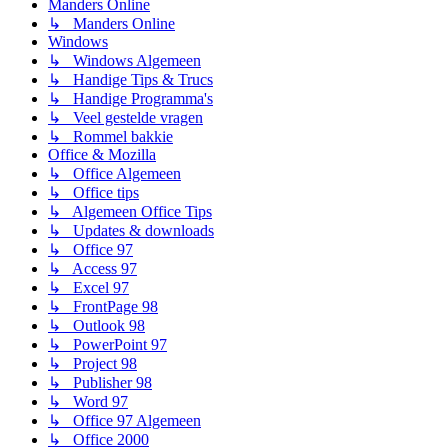
Manders Online
↳ Manders Online
Windows
↳ Windows Algemeen
↳ Handige Tips & Trucs
↳ Handige Programma's
↳ Veel gestelde vragen
↳ Rommel bakkie
Office & Mozilla
↳ Office Algemeen
↳ Office tips
↳ Algemeen Office Tips
↳ Updates & downloads
↳ Office 97
↳ Access 97
↳ Excel 97
↳ FrontPage 98
↳ Outlook 98
↳ PowerPoint 97
↳ Project 98
↳ Publisher 98
↳ Word 97
↳ Office 97 Algemeen
↳ Office 2000