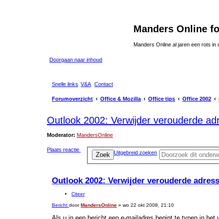
Manders Online f
Manders Online al jaren een rots in
Doorgaan naar inhoud
Snelle links
V&A
Contact
Forumoverzicht
Office & Mozilla
Office tips
Office 2002
Outlook 2002: Verwijder verouderde ad
Moderator:
MandersOnline
Plaats reactie
Uitgebreid zoeken
Zoek
Outlook 2002: Verwijder verouderde adres
Citeer
Bericht
door
MandersOnline
»
wo 22 okt 2008, 21:10
Als u in een bericht een e-mailadres begint te typen in het