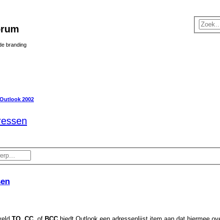
orum
 de branding
Outlook 2002
ressen
sen
 veld
TO, CC
, of
BCC
biedt Outlook een adressenlijst item aan dat hiermee o