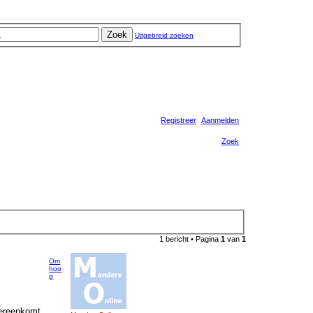
Zoek
Uitgebreid zoeken
Registreer
Aanmelden
Zoek
1 bericht • Pagina
1
van
1
Om
hoo
g
vereenkomt.