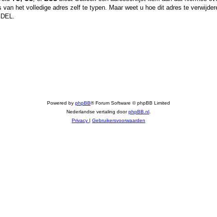
 van het volledige adres zelf te typen. Maar weet u hoe dit adres te verwijder
k DEL.
Powered by
phpBB
® Forum Software © phpBB Limited
Nederlandse vertaling door
phpBB.nl
.
Privacy
|
Gebruikersvoorwaarden