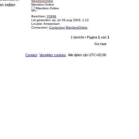
MandersOnline
en indien
Manders Online
Berichten:
23698
Lid geworden op:
zo 03 aug 2003, 1:12
Locatie:
Amsterdam
Contacteer:
Contacteer MandersOnline
1 bericht • Pagina
1
van
1
Ga naar
Contact
Verwijder cookies
Alle tijden zijn
UTC+02:00