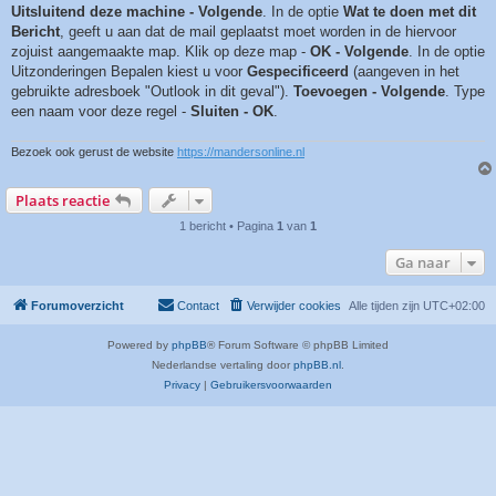
Uitsluitend deze machine - Volgende
. In de optie
Wat te doen met dit
Bericht
, geeft u aan dat de mail geplaatst moet worden in de hiervoor
zojuist aangemaakte map. Klik op deze map -
OK - Volgende
. In de optie
Uitzonderingen Bepalen kiest u voor
Gespecificeerd
(aangeven in het
gebruikte adresboek "Outlook in dit geval").
Toevoegen - Volgende
. Type
een naam voor deze regel -
Sluiten - OK
.
Bezoek ook gerust de website
https://mandersonline.nl
Plaats reactie
1 bericht • Pagina
1
van
1
Ga naar
Forumoverzicht
Contact
Verwijder cookies
Alle tijden zijn
UTC+02:00
Powered by
phpBB
® Forum Software © phpBB Limited
Nederlandse vertaling door
phpBB.nl
.
Privacy
|
Gebruikersvoorwaarden