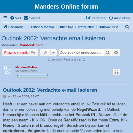
Manders Online forum
V&A
Contact
Registreer
Aanmelden
Z
Forumoverzicht
Office & Mozilla
Office tips
Office 2002
Outlook 2002
o
Outlook 2002: Verdachte email isoleren
e
Moderator:
MandersOnline
k
Zoek
Uitgebr
Plaats reactie
1 bericht • Pagina
1
van
1
MandersOnline
Manders Online
Outlook 2002: Verdachte e-mail isoleren
B
wo 22 okt 2008, 21:07
e
r
Heeft u er een hekel aan om verdachte email in uw
Postvak IN
te laden,
i
dan is er een oplossing met behulp van de
RegelWizard
. In Outlook
c
h
Persoonlijke Mappen klikt u rechts op het
Postvak IN - Nieuw
- Geef de
t
map een naam - Klik OK. Open de
RegelWizard
in het menu
Extra
. Klik
Nieuw - Starten met blanco regel - Berichten bij aankomst
controleren - Volgende
. In de controleoptie Voorwaarden kiest u voor