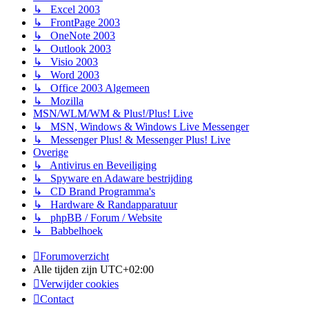
↳ Excel 2003
↳ FrontPage 2003
↳ OneNote 2003
↳ Outlook 2003
↳ Visio 2003
↳ Word 2003
↳ Office 2003 Algemeen
↳ Mozilla
MSN/WLM/WM & Plus!/Plus! Live
↳ MSN, Windows & Windows Live Messenger
↳ Messenger Plus! & Messenger Plus! Live
Overige
↳ Antivirus en Beveiliging
↳ Spyware en Adaware bestrijding
↳ CD Brand Programma's
↳ Hardware & Randapparatuur
↳ phpBB / Forum / Website
↳ Babbelhoek
Forumoverzicht
Alle tijden zijn
UTC+02:00
Verwijder cookies
Contact