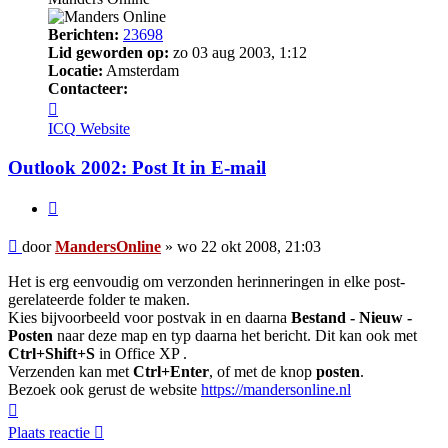
Berichten:
23698
Lid geworden op:
zo 03 aug 2003, 1:12
Locatie:
Amsterdam
Contacteer:
Contacteer
MandersOnline
ICQ
Website
Outlook 2002: Post It in E-mail
Citeer
Bericht
door
MandersOnline
»
wo 22 okt 2008, 21:03
Het is erg eenvoudig om verzonden herinneringen in elke post-
gerelateerde folder te maken.
Kies bijvoorbeeld voor postvak in en daarna
Bestand - Nieuw -
Posten
naar deze map en typ daarna het bericht. Dit kan ook met
Ctrl+Shift+S
in Office XP .
Verzenden kan met
Ctrl+Enter
, of met de knop
posten
.
Bezoek ook gerust de website
https://mandersonline.nl
Omhoog
Plaats reactie