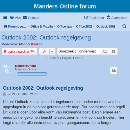
Manders Online forum
V&A
Contact
Registreer
Aanmelden
Z
Forumoverzicht
Office & Mozilla
Office tips
Office 2002
Outlook 2002
o
Outlook 2002: Outlook regelgeving
e
Moderator:
MandersOnline
k
Zoek
Uitgebr
Plaats reactie
1 bericht • Pagina
1
van
1
MandersOnline
Manders Online
Outlook 2002: Outlook regelgeving
B
wo 22 okt 2008, 21:01
e
r
U kunt Outlook zo instellen dat ingekomen bestanden meteen worden
i
opgeslagen in de hiervoor gereserveerde map. Dat noemt men een regel!
c
h
Dit kunt u doen voor elke vorm van inkomende post. Begin ermee een
t
reeds binnengekomen bericht te selecteren en klik op knop Indelen. Hier
krijgt u verder alle instructies uw post georganiseerd op te bergen.