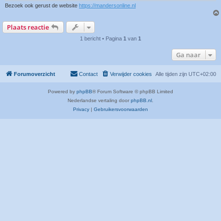
Bezoek ook gerust de website
https://mandersonline.nl
Plaats reactie
1 bericht • Pagina
1
van
1
Ga naar
Forumoverzicht
Contact
Verwijder cookies
Alle tijden zijn
UTC+02:00
Powered by
phpBB
® Forum Software © phpBB Limited
Nederlandse vertaling door
phpBB.nl
.
Privacy
|
Gebruikersvoorwaarden