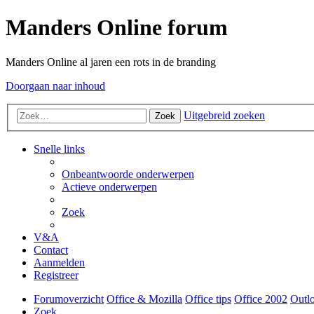
Manders Online forum
Manders Online al jaren een rots in de branding
Doorgaan naar inhoud
Uitgebreid zoeken
Zoek
Snelle links
Onbeantwoorde onderwerpen
Actieve onderwerpen
Zoek
V&A
Contact
Aanmelden
Registreer
Forumoverzicht
Office & Mozilla
Office tips
Office 2002
Outl
Zoek