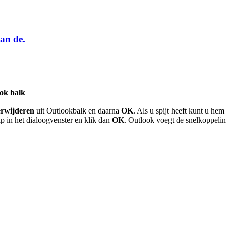
an de.
ook balk
erwijderen
uit Outlookbalk en daarna
OK
. Als u spijt heeft kunt u he
ap in het dialoogvenster en klik dan
OK
. Outlook voegt de snelkoppelin