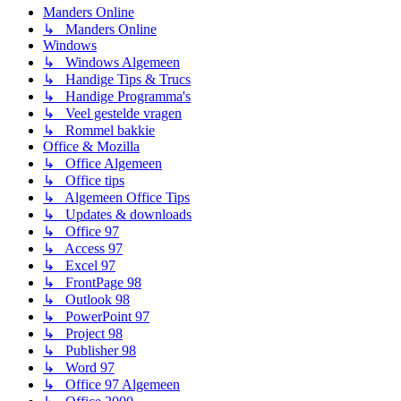
Manders Online
↳ Manders Online
Windows
↳ Windows Algemeen
↳ Handige Tips & Trucs
↳ Handige Programma's
↳ Veel gestelde vragen
↳ Rommel bakkie
Office & Mozilla
↳ Office Algemeen
↳ Office tips
↳ Algemeen Office Tips
↳ Updates & downloads
↳ Office 97
↳ Access 97
↳ Excel 97
↳ FrontPage 98
↳ Outlook 98
↳ PowerPoint 97
↳ Project 98
↳ Publisher 98
↳ Word 97
↳ Office 97 Algemeen