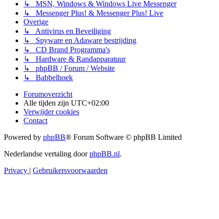
↳ MSN, Windows & Windows Live Messenger
↳ Messenger Plus! & Messenger Plus! Live
Overige
↳ Antivirus en Beveiliging
↳ Spyware en Adaware bestrijding
↳ CD Brand Programma's
↳ Hardware & Randapparatuur
↳ phpBB / Forum / Website
↳ Babbelhoek
Forumoverzicht
Alle tijden zijn
UTC+02:00
Verwijder cookies
Contact
Powered by
phpBB
® Forum Software © phpBB Limited
Nederlandse vertaling door
phpBB.nl
.
Privacy
|
Gebruikersvoorwaarden