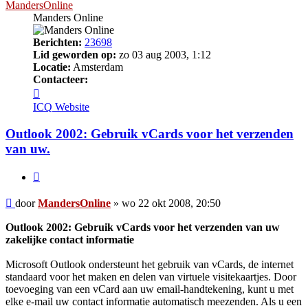
MandersOnline
Manders Online
Berichten:
23698
Lid geworden op:
zo 03 aug 2003, 1:12
Locatie:
Amsterdam
Contacteer:
Contacteer
MandersOnline
ICQ
Website
Outlook 2002: Gebruik vCards voor het verzenden
van uw.
Citeer
Bericht
door
MandersOnline
»
wo 22 okt 2008, 20:50
Outlook 2002: Gebruik vCards voor het verzenden van uw
zakelijke contact informatie
Microsoft Outlook ondersteunt het gebruik van vCards, de internet
standaard voor het maken en delen van virtuele visitekaartjes. Door
toevoeging van een vCard aan uw email-handtekening, kunt u met
elke e-mail uw contact informatie automatisch meezenden. Als u een