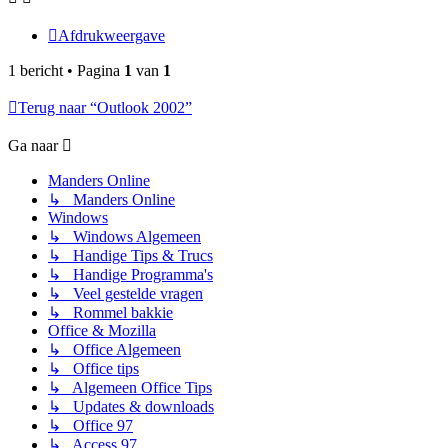
Afdrukweergave
1 bericht • Pagina
1
van
1
Terug naar “Outlook 2002”
Ga naar
Manders Online
↳ Manders Online
Windows
↳ Windows Algemeen
↳ Handige Tips & Trucs
↳ Handige Programma's
↳ Veel gestelde vragen
↳ Rommel bakkie
Office & Mozilla
↳ Office Algemeen
↳ Office tips
↳ Algemeen Office Tips
↳ Updates & downloads
↳ Office 97
↳ Access 97