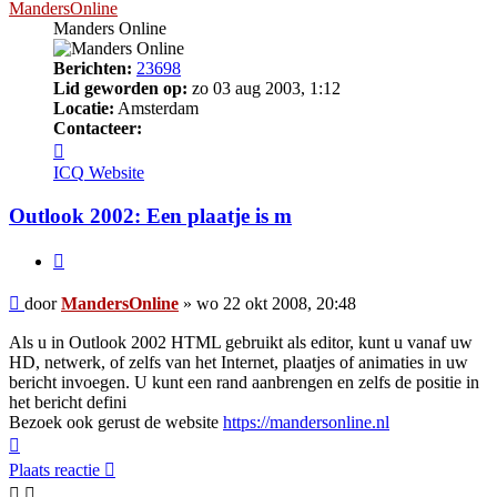
MandersOnline
Manders Online
Berichten:
23698
Lid geworden op:
zo 03 aug 2003, 1:12
Locatie:
Amsterdam
Contacteer:
Contacteer
MandersOnline
ICQ
Website
Outlook 2002: Een plaatje is m
Citeer
Bericht
door
MandersOnline
»
wo 22 okt 2008, 20:48
Als u in Outlook 2002 HTML gebruikt als editor, kunt u vanaf uw
HD, netwerk, of zelfs van het Internet, plaatjes of animaties in uw
bericht invoegen. U kunt een rand aanbrengen en zelfs de positie in
het bericht defini
Bezoek ook gerust de website
https://mandersonline.nl
Omhoog
Plaats reactie