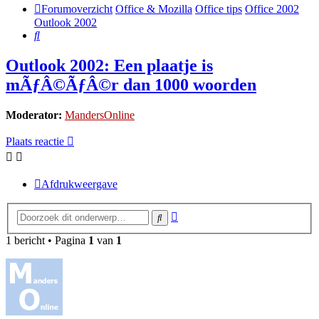
Forumoverzicht
Office & Mozilla
Office tips
Office 2002
Outlook 2002
Zoek
Outlook 2002: Een plaatje is
mÃƒÂ©ÃƒÂ©r dan 1000 woorden
Moderator:
MandersOnline
Plaats reactie
Afdrukweergave
Uitgebreid
Zoek
zoeken
1 bericht • Pagina
1
van
1