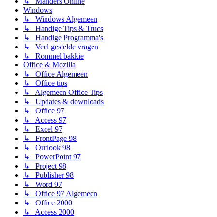
↳ Manders Online
Windows
↳ Windows Algemeen
↳ Handige Tips & Trucs
↳ Handige Programma's
↳ Veel gestelde vragen
↳ Rommel bakkie
Office & Mozilla
↳ Office Algemeen
↳ Office tips
↳ Algemeen Office Tips
↳ Updates & downloads
↳ Office 97
↳ Access 97
↳ Excel 97
↳ FrontPage 98
↳ Outlook 98
↳ PowerPoint 97
↳ Project 98
↳ Publisher 98
↳ Word 97
↳ Office 97 Algemeen
↳ Office 2000
↳ Access 2000