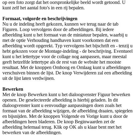
op een foto zorgt dat het oorspronkelijke beeld wordt getoond. U
kunt zelf het aantal foto's in een rij bepalen.
Formaat, volgorde en beschrijvingen
Nu u de indeling heeft gekozen, kunnen we terug naar de tab
Figuren. Loop vervolgens door de afbeeldingen. Bij iedere
afbeelding kunt u het formaat van de miniatuur bepalen, waarbij u
met de optie Verhouding handhaven kunt voorkomen dat een
afbeelding wordt opgerekt. Typ vervolgens het bijschrift en - tenzij u
hebt gekozen voor de Montage-indeling - de beschrijving. Eventueel
kunt u het lettertype voor de collage nog aanpassen, maar meestal
geeft hetzelfde lettertype als de rest van de website het mooiste
resultaat. Met de knoppen Omhoog en Omlaag kunt u afbeeldingen
verschuiven binnen de lijst. De knop Verwijderen zal een afbeelding
uit de lijst laten verdwijnen.
Bewerken
Met de knop Bewerken kunt u het dialoogvenster Figuur bewerken
openen. De geselecteerde afbeelding is hierbij geladen. In dit
dialoogvenster kunt u eenvoudige aanpassingen doen zoals het
formaat van de afbeelding wijzigen, de afbeelding draaien, spiegelen
en bijsnijden. Met de knoppen Volgende en Vorige kunt u door de
afbeeldingen heen bladeren. De knop Beginwaarden zet de
afbeelding helemaal terug. Klik op OK als u klaar bent met het
bewerken van de afbeeldingen.