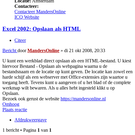
Locatie:
Amsterdam
Contacteer:
Contacteer MandersOnline
ICQ
Website
Excel 2002: Opslaan als HTML
Citeer
Bericht
door
MandersOnline
»
di 21 okt 2008, 20:33
U kunt een werkblad direct opslaan als een HTML-bestand. U kiest
hiervoor Bestand - Opslaan als webpagina waarna u de
bestandsnaam en de locatie op kunt geven. De locatie kan zowel een
harde schijf als een webserver met Office-extensies zijn waartoe u
toegang heeft. Tevens kunt u aangeven of u het blad of de complete
werkmap wilt bewaren. Als u alles hebt ingesteld klikt u op
Opslaan.
Bezoek ook gerust de website
https://mandersonline.nl
Omhoog
Plaats reactie
Afdrukweergave
1 bericht • Pagina
1
van
1