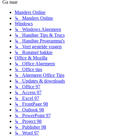
Ga naar
Manders Online
↳ Manders Online
Windows
↳ Windows Algemeen
↳ Handige Tips & Trucs
↳ Handige Programma's
↳ Veel gestelde vragen
↳ Rommel bakkie
Office & Mozilla
↳ Office Algemeen
↳ Office tips
↳ Algemeen Office Tips
↳ Updates & downloads
↳ Office 97
↳ Access 97
↳ Excel 97
↳ FrontPage 98
↳ Outlook 98
↳ PowerPoint 97
↳ Project 98
↳ Publisher 98
↳ Word 97