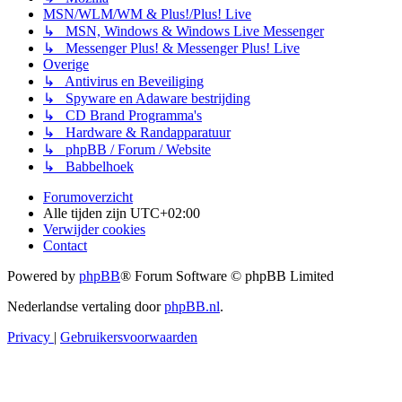
MSN/WLM/WM & Plus!/Plus! Live
↳ MSN, Windows & Windows Live Messenger
↳ Messenger Plus! & Messenger Plus! Live
Overige
↳ Antivirus en Beveiliging
↳ Spyware en Adaware bestrijding
↳ CD Brand Programma's
↳ Hardware & Randapparatuur
↳ phpBB / Forum / Website
↳ Babbelhoek
Forumoverzicht
Alle tijden zijn
UTC+02:00
Verwijder cookies
Contact
Powered by
phpBB
® Forum Software © phpBB Limited
Nederlandse vertaling door
phpBB.nl
.
Privacy
|
Gebruikersvoorwaarden