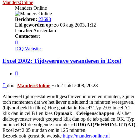
MandersOnline
Manders Online
Berichten:
23698
Lid geworden op:
zo 03 aug 2003, 1:12
Locatie:
Amsterdam
Contacteer:
Contacteer
MandersOnline
ICQ
Website
Excel 2002: Tijdweergave veranderen in Excel
Citeer
Bericht
door
MandersOnline
»
di 21 okt 2008, 20:28
Alhoewel tijd meestal wordt geschreven in uren en minuten, zijn er
toch momenten dat we het liever uitsluitend in minuten weergeven.
(bijvoorbeeld in films) Hoe gaat dat in Excel? Typ 2:05 in cel A1,
klik dan in cel B1 en kies
Opmaak - Celeigenschappen
. Als het
dialoogvenster wordt geopend klik dan op de tab getal en OK. Typ
nu in cel B1 de volgende formule:
=UUR(A1)*60+MINUUT(A1)
.
Excel zet 2:05 uur dan om in 125 minuten.
Bezoek ook gerust de website
https://mandersonline.nl