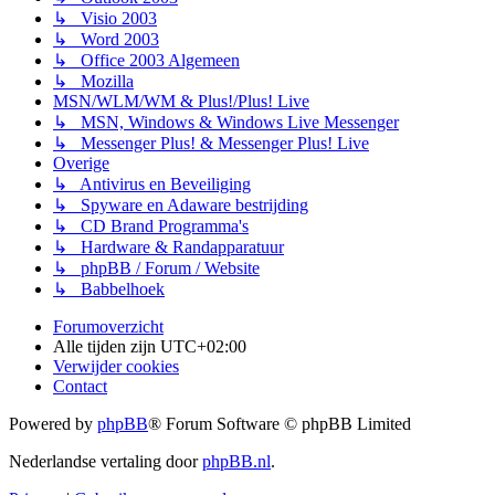
↳ Visio 2003
↳ Word 2003
↳ Office 2003 Algemeen
↳ Mozilla
MSN/WLM/WM & Plus!/Plus! Live
↳ MSN, Windows & Windows Live Messenger
↳ Messenger Plus! & Messenger Plus! Live
Overige
↳ Antivirus en Beveiliging
↳ Spyware en Adaware bestrijding
↳ CD Brand Programma's
↳ Hardware & Randapparatuur
↳ phpBB / Forum / Website
↳ Babbelhoek
Forumoverzicht
Alle tijden zijn
UTC+02:00
Verwijder cookies
Contact
Powered by
phpBB
® Forum Software © phpBB Limited
Nederlandse vertaling door
phpBB.nl
.