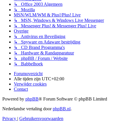
↳ Office 2003 Algemeen
↳ Mozilla
MSN/WLM/WM & Plus!/Plus! Live
↳ MSN, Windows & Windows Live Messenger
↳ Messenger Plus! & Messenger Plus! Live
Overige
↳ Antivirus en Beveiliging
↳ Spyware en Adaware bestrijding
↳ CD Brand Programma's
↳ Hardware & Randapparatuur
↳ phpBB / Forum / Website
↳ Babbelhoek
Forumoverzicht
Alle tijden zijn
UTC+02:00
Verwijder cookies
Contact
Powered by
phpBB
® Forum Software © phpBB Limited
Nederlandse vertaling door
phpBB.nl
.
Privacy
|
Gebruikersvoorwaarden